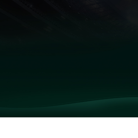
财经
教育
乡村振兴
生态环境
一带一路
央博
大国智造
大国展会
大国保险
云顶对话
云起
超
CCTV.节目官网
直播
节目单
栏目
片库
热播榜