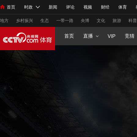
原创策划
CCTV5+
首页
时政
新闻
评论
视频
财经
体育
人民领袖习近平
直播
海外频道
片库
iPanda
栏目大全
联播+
English
中国领导人
节目单
Монгол
听音
央视快评
微视频
习式妙语
主持人
下
生活体育大会
健康生活实验室
2025来跑新征程
CCTV16
大咖陪你
地方
乡村振兴
生态
一带一路
央博
文化
旅游
科普
young视频
闪亮的你
王者女子赛
VIP高清
足球道路
首页
直播
节目单
竞猜
VIP
总台春晚
网络春晚
共产党员网
秧纪录
纪录片网
新闻
国内
国际
评论
经济
军事
科技
法
人民领袖习近平
联播+
热解读
天天学习
习式妙语
视频
小央视频
小央直播
直播中国
熊猫频道
V
现场
前线
比划
快看
蓝海中国
新兵请入列
体育
直播
竞猜
2026年世界杯
2026年冬奥会
VIP会员
CCTV奥林匹克频道
生活体育大会
体育江湖