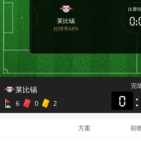
财经
教育
乡村振兴
生态环境
一带一路
央博
大国智造
大国展会
大国保险
云顶对话
云起
超
CCTV.节目官网
直播
节目单
栏目
片库
热播榜
方案
前