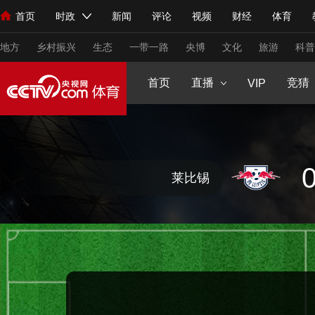
原创策划
CCTV5+
首页
时政
新闻
评论
视频
财经
体育
人民领袖习近平
直播
海外频道
片库
iPanda
栏目大全
联播+
English
中国领导人
节目单
Монгол
听音
央视快评
微视频
习式妙语
主持人
下
生活体育大会
健康生活实验室
2025来跑新征程
CCTV16
大咖陪你
地方
乡村振兴
生态
一带一路
央博
文化
旅游
科普
young视频
闪亮的你
王者女子赛
VIP高清
足球道路
首页
直播
节目单
竞猜
VIP
总台春晚
网络春晚
共产党员网
秧纪录
纪录片网
新闻
国内
国际
评论
经济
军事
科技
法
莱比锡
人民领袖习近平
联播+
热解读
天天学习
习式妙语
视频
小央视频
小央直播
直播中国
熊猫频道
V
现场
前线
比划
快看
蓝海中国
新兵请入列
体育
直播
竞猜
2026年世界杯
2026年冬奥会
VIP会员
CCTV奥林匹克频道
生活体育大会
体育江湖